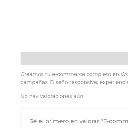
Descripción
Valoraciones (0)
Creamos tu e-commerce completo en WooCo
campañas. Diseño responsive, experiencia
No hay valoraciones aún.
Sé el primero en valorar “E-com