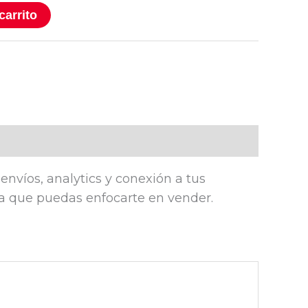
carrito
víos, analytics y conexión a tus
ra que puedas enfocarte en vender.